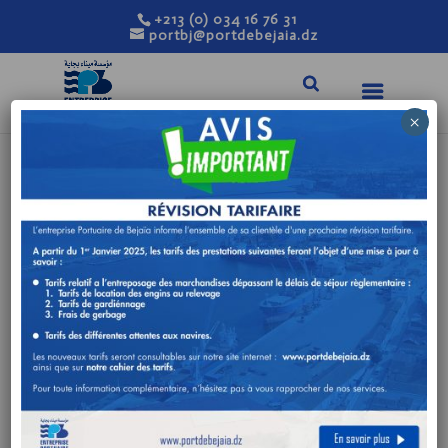
+213 (0) 034 16 76 31
portbj@portdebejaia.dz
×
VISION DE L’ENTREPRISE
Maintenir le Port de Bejaïa au rang de port performant,
catalyseur de la compétitivité de l’économie nationale,
moteur du développement régional du territoire et acteur
incontournable dans le positionnement national en tant
que plateforme logistique dynamique.
OBJECTIFS DE L’ENTREPRISE