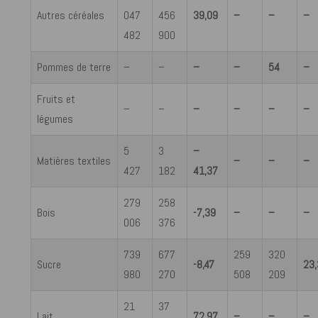
Autres céréales
047
456
39,09
–
–
–
482
900
Pommes de terre
–
–
–
–
54
–
Fruits et
–
–
–
–
–
–
légumes
5
3
–
Matières textiles
–
–
–
427
182
41,37
279
258
Bois
-7,39
–
–
–
006
376
739
677
259
320
Sucre
-8,47
23
980
270
508
209
21
37
Lait
72,97
–
–
–