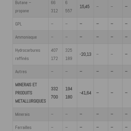
Butane –
66
6
15,45
–
–
–
propane
312
557
GPL
–
–
–
–
–
–
Ammoniaque
–
–
–
–
–
–
Hydrocarbures
407
325
-20,13
–
–
–
raffinés
172
189
Autres
–
–
–
–
–
–
MINERAIS ET
332
194
PRODUITS
-41,64
–
–
–
700
180
METALLURGIQUES
Minerais
–
–
–
–
–
–
Ferrailles
–
–
–
–
–
–