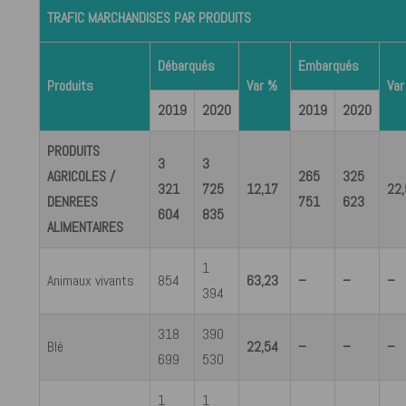
TRAFIC MARCHANDISES PAR PRODUITS
Débarqués
Embarqués
Produits
Var %
Var
2019
2020
2019
2020
PRODUITS
3
3
AGRICOLES /
265
325
321
725
12,17
22
DENREES
751
623
604
835
ALIMENTAIRES
1
Animaux vivants
854
63,23
–
–
–
394
318
390
Blé
22,54
–
–
–
699
530
1
1