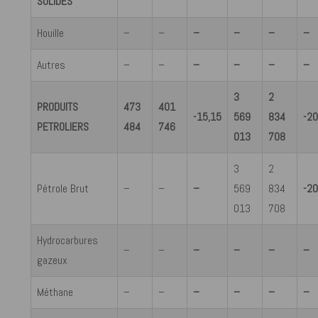
SOLIDES
Houille
–
–
–
–
–
–
Autres
–
–
–
–
–
–
3
2
PRODUITS
473
401
-15,15
569
834
-20
PETROLIERS
484
746
013
708
3
2
Pétrole Brut
–
–
–
569
834
-20
013
708
Hydrocarbures
–
–
–
–
–
–
gazeux
Méthane
–
–
–
–
–
–