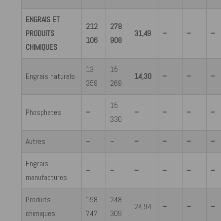
ENGRAIS ET
212
278
PRODUITS
31,49
–
–
–
106
908
CHIMIQUES
13
15
Engrais naturels
14,30
–
–
–
359
269
15
Phosphates
–
–
–
–
–
330
Autres
–
–
–
–
–
–
Engrais
–
–
–
–
–
–
manufactures
Produits
198
248
24,94
–
–
–
chimiques
747
309