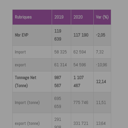
Rubriques
2019
2020
Var (%)
119
Nbr EVP
117 190
-2,05
639
Import
58 325
62 594
7,32
export
61 314
54 596
-10,96
Tonnage Net
987
1 107
12,14
(Tonne)
567
467
695
Import (tonne)
775 746
11,51
659
291
export (tonne)
331 721
13,64
908