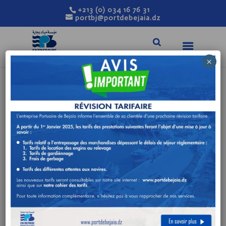
+213 (0) 034 16 76 31
portbj@portdebejaia.dz
×
BILAN D’ACTIVITE DE
JANVIER A JUIN 2020
TRAFIC GLOBAL
Var
Rubriques
2019
2020
(%)
Trafic hydrocarbures
4 042
3 236
-19,94