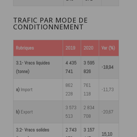
TRAFIC PAR MODE DE
CONDITIONNEMENT
Rubriques
2019
2020
Var (%)
3.1- Vracs liquides
4 435
3 595
-18,94
(tonne)
741
826
862
761
a)
Import
-11,73
228
118
3 573
2 834
b)
Export
-20,67
513
708
3.2- Vracs solides
2 743
3 157
15,10