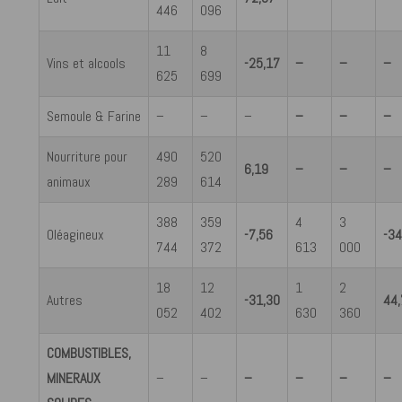
446
096
11
8
Vins et alcools
-25,17
–
–
–
625
699
Semoule & Farine
–
–
–
–
–
–
Nourriture pour
490
520
6,19
–
–
–
animaux
289
614
388
359
4
3
Oléagineux
-7,56
-34
744
372
613
000
18
12
1
2
Autres
-31,30
44
052
402
630
360
COMBUSTIBLES,
MINERAUX
–
–
–
–
–
–