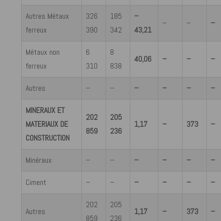
Autres Métaux
326
185
–
–
–
–
ferreux
390
342
43,21
Métaux non
6
8
40,06
–
–
–
ferreux
310
838
Autres
–
–
–
–
–
–
MINERAUX ET
202
205
MATERIAUX DE
1,17
–
373
–
859
236
CONSTRUCTION
Minéraux
–
–
–
–
–
–
Ciment
–
–
–
–
–
–
202
205
Autres
1,17
–
373
–
859
236