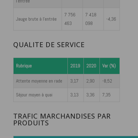
l’entrée
7 756
7 418
Jauge brute à l’entrée
-4,36
463
098
QUALITE DE SERVICE
Rubrique
2019
2020
Var (%)
Attente moyenne en rade
3,17
2,90
-8,52
Séjour moyen à quai
3,13
3,36
7,35
TRAFIC MARCHANDISES PAR
PRODUITS