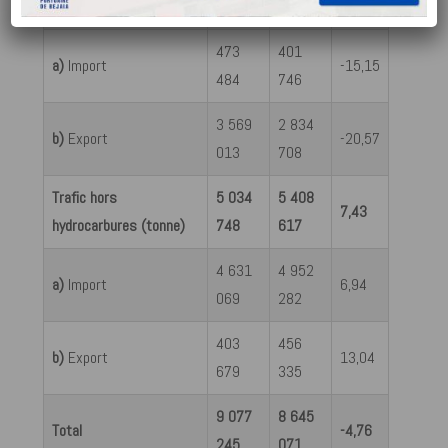
(tonne)
497
454
473
401
a)
Import
-15,15
484
746
3 569
2 834
b)
Export
-20,57
013
708
Trafic hors
5 034
5 408
7,43
hydrocarbures (tonne)
748
617
4 631
4 952
a)
Import
6,94
069
282
403
456
b)
Export
13,04
679
335
9 077
8 645
Total
-4,76
245
071