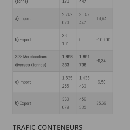
(tonne)
171
447
2 707
3 157
a)
Import
16,64
070
447
36
b)
Export
0
-100,00
101
3.3- Marchandises
1 898
1 891
-0,34
diverses (tonnes)
333
798
1 535
1 435
a)
Import
-6,50
255
463
363
456
b)
Export
25,69
078
335
TRAFIC CONTENEURS