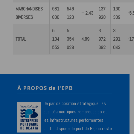
MARCHANDISES
561
548
137
130
– 2,43
-5,
DIVERSES
800
123
928
339
5
5
3
3
TOTAL
104
354
4,89
972
291
-17
553
028
692
043
À PROPOS de l'EPB
De par sa position stratégique, les
qualités nautiques remarquables et
les infrastructures performantes
dont il dispose, le port de Bejaïa reste