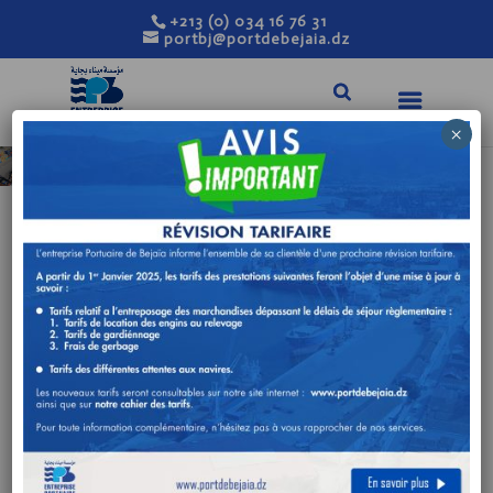
+213 (0) 034 16 76 31
portbj@portdebejaia.dz
×
NOS PARTENAIRES
Consignataires
Transitaires
Transporteurs