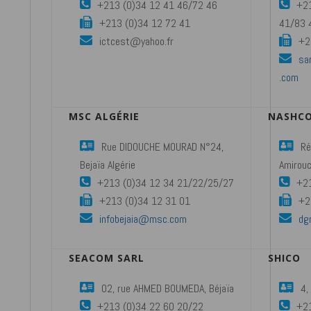
+213 (0)34 12 41 46/72 46
+2
+213 (0)34 12 72 41
41/83 
ictcest@yahoo.fr
+2
sa
.com
MSC ALGÉRIE
NASHC
Rue DIDOUCHE MOURAD N°24,
Ré
Bejaïa Algérie
Amirouc
+213 (0)34 12 34 21/22/25/27
+21
+213 (0)34 12 31 01
+2
infobejaia@msc.com
dg
SEACOM SARL
SHICO
02, rue AHMED BOUMEDA, Béjaïa
4,
+213 (0)34 22 60 20/22
+21