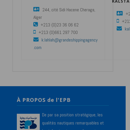
KALSTA
244, cité Sidi Hacene Cheraga,
+2
Alger
+21
+213 (0)23 36 06 62
ka
+213 (0)661 297 700
k.lahlah@grandeshippingagency
.com
À PROPOS de l'EPB
De par sa position stratégique, les
qualités nautiques remarquables et