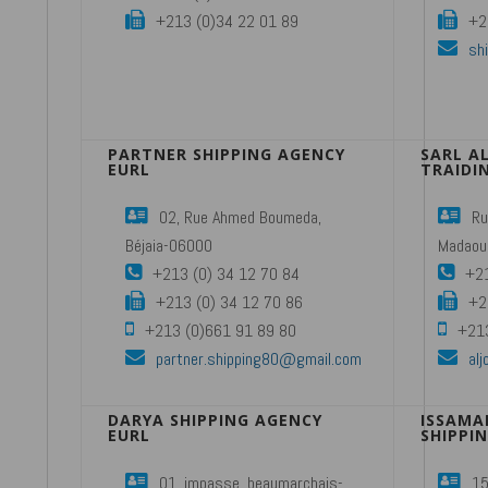
+213 (0)34 22 01 89
+2
sh
PARTNER SHIPPING AGENCY
SARL A
EURL
TRAIDI
02, Rue Ahmed Boumeda,
Ru
Béjaia-06000
Madaoui
+213 (0) 34 12 70 84
+21
+213 (0) 34 12 70 86
+2
+213 (0)661 91 89 80
+21
partner.shipping80@gmail.com
al
DARYA SHIPPING AGENCY
ISSAMA
EURL
SHIPPI
01, impasse, beaumarchais-
15