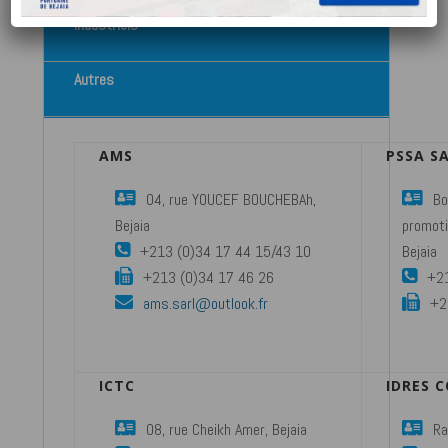
Industriels
Autres
AMS
PSSA S
04, rue YOUCEF BOUCHEBAh,
Bo
Bejaia
promot
+213 (0)34 17 44 15/43 10
Bejaia
+213 (0)34 17 46 26
+21
ams.sarl@outlook.fr
+2
ICTC
IDRES 
08, rue Cheikh Amer, Bejaia
Ra