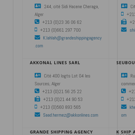
244, cité Sidi Hacene Cheraga,
Ci
Alger
+21
+213 (0)23 36 06 62
+2
+213 (0)661 297 700
sh
K.lahlah@grandeshippingagency
.com
AKKONAL LINES SARL
SEUBOU
Cité 400 logts Lot 04 les
Ru
Sources, Alger
commerc
+213 (0)21 56 25 22
+21
+213 (0)21 44 90 53
+21
+213 (0)560 893 565
kh
Saad.hermez@akkonlines.com
om
GRANDE SHIPPING AGENCY
K SHIP 