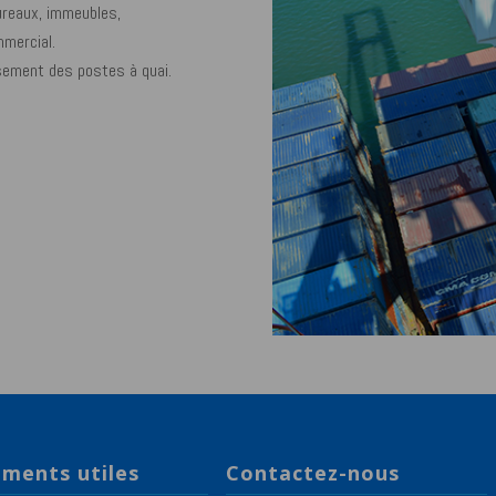
bureaux, immeubles,
mmercial.
sement des postes à quai.
ments utiles
Contactez-nous