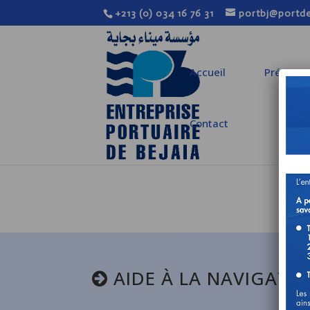
+213 (0) 034 16 76 31
portbj@portde
Accueil
Présenta
Contact
AIDE À LA NAVIGATI