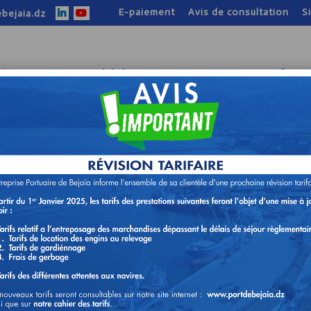
E-paiement
Avis de consultation
S
bejaia.dz
tion
Nos activités
Nos atouts
Infos p
NOS ACTIVITÉS
ON