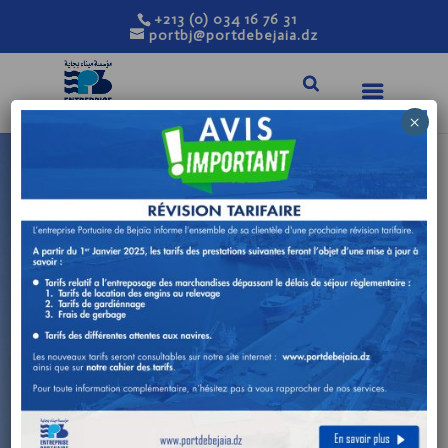
+213 (0) 034 16 76 31
portbj@portdebejaia.dz
×