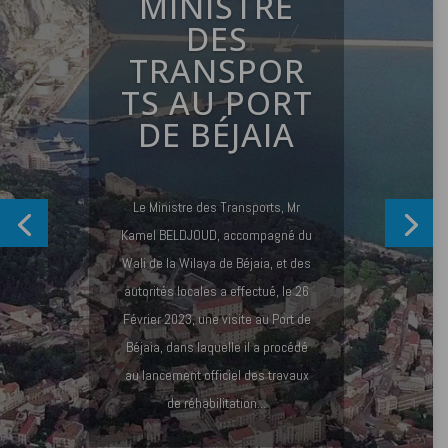
MINISTRE
DES
TRANSPOR
TS AU PORT
DE BÉJAIA
Le Ministre des Transports, Mr
Kamel BELDJOUD, accompagné du
Wali de la Wilaya de Béjaia, et des
autorités locales a effectué, le 26
Février 2023, une visite au Port de
Béjaia, dans laquelle il a procédé
au lancement officiel des travaux
de réhabilitation...