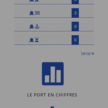
Attendus
3
En rade
9
A quai
0
Car-ferries
Détail

LE PORT EN CHIFFRES