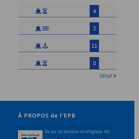
4
Attendus
2
En rade
11
A quai
0
Car-ferries
Détail
À PROPOS de l'EPB
De par sa position stratégique, les