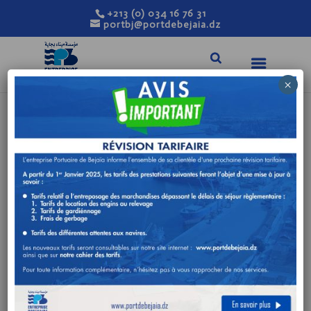
+213 (0) 034 16 76 31
portbj@portdebejaia.dz
×
RECORD DE
PRODUCTION AU
TERMINAL À
CONTENEURS DU
PORT DE BÉJAÏA –
BMT
Nov 8, 2020
|
Actualités