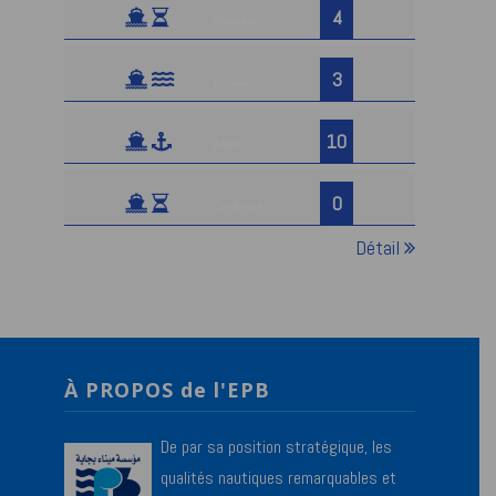
4
Attendus
3
En rade
10
A quai
0
Car-ferries
Détail
À PROPOS de l'EPB
De par sa position stratégique, les
qualités nautiques remarquables et