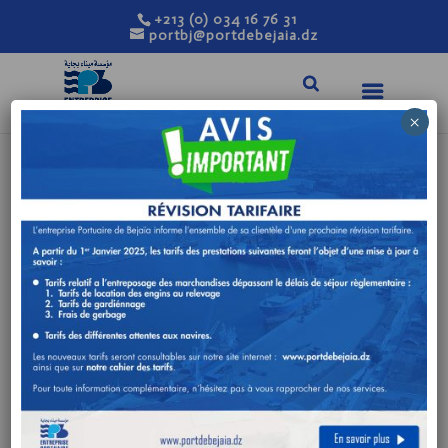
+213 (0) 034 16 76 31
portbj@portdebejaia.dz
×
PROROGATION DE
DELAI DE LA
CONSULTATION
N°24-DA-2023
Juil 24, 2023
|
Avis de consultation