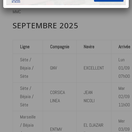
L’ENTMV
MMC
SEPTEMBRE 2025
Ligne
Compagnie
Navire
Arrivée
Sète /
Lun
Béjaïa /
GNV
EXCELLENT
01/09
Sète
07h00
Sète /
Mar
CORSICA
JEAN
Béjaïa /
02/09
LINEA
NICOLI
Sète
11h00
Marseille
Mer
/ Béjaïa
EL DJAZAIR
ENTMV
03/09