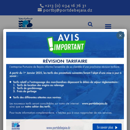
+213 (0) 034 16 76 31
portbj@portdebejaia.dz
×
PROGRAMME DES
CAR-FERRIES — PORT
DE BÉJAÏA
(SEPTEMBRE →
DÉCEMBRE 2025)
GNV
CORSICA LINEA