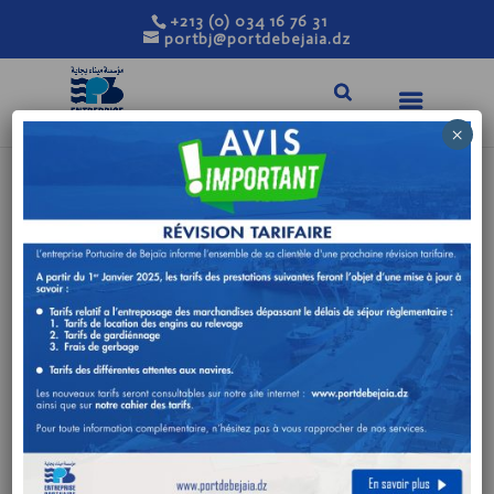
+213 (0) 034 16 76 31
portbj@portdebejaia.dz
×
Promouvoir le développement économique et être un
outil de facilitation des échanges internationaux.
Contribuer de façon marquante à la prospérité de la
ville.
Valoriser notre hinterland en améliorant la
compétitivité de nos différents clients (Imprortateurs,
exportateurs et chargeurs) ayant recours au port de
Béjaia.
Garantir l’efficacité, l’efficience, la transparence et la
facilité opérationnelle de nos procédures, ce doit être