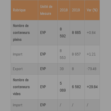
Unité de
Rubrique
2018
2019
Var (%)
Mesure
Nombre de
8
conteneurs
EVP
8 665
+0.84
592
pleins
8
Import
EVP
8 657
+1.21
553
Export
EVP
39
8
-79.48
Nombre de
5
conteneurs
EVP
6 582
+29.84
069
vides
Import
EVP
/
/
/