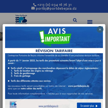
+213 (0) 034 16 76 31
portbj@portdebejaia.dz
×
BILAN D’ACTIVITÉ DE
JANVIER A DÉCEMBRE
2019
TRAFIC GLOBAL
Var
Rubriques
2018
2019
(%)