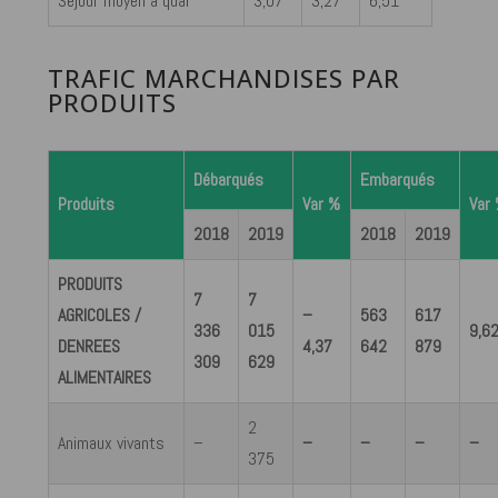
Séjour moyen à quai
3,07
3,27
6,51
TRAFIC MARCHANDISES PAR
PRODUITS
Débarqués
Embarqués
Produits
Var %
Var
2018
2019
2018
2019
PRODUITS
7
7
AGRICOLES /
–
563
617
336
015
9,6
DENREES
4,37
642
879
309
629
ALIMENTAIRES
2
Animaux vivants
–
–
–
–
–
375