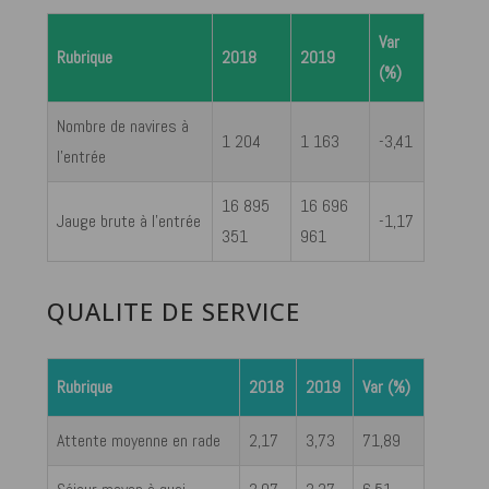
Var
Rubrique
2018
2019
(%)
Nombre de navires à
1 204
1 163
-3,41
l’entrée
16 895
16 696
Jauge brute à l’entrée
-1,17
351
961
QUALITE DE SERVICE
Rubrique
2018
2019
Var (%)
Attente moyenne en rade
2,17
3,73
71,89