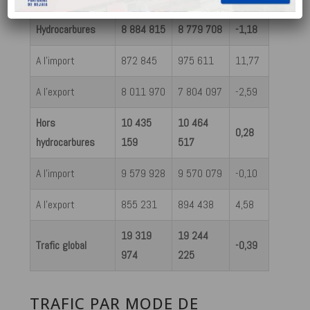
Hydrocarbures
8 884 815
8 779 708
-1,18
A l’import
872 845
975 611
11,77
A l’export
8 011 970
7 804 097
-2,59
Hors
10 435
10 464
0,28
hydrocarbures
159
517
A l’import
9 579 928
9 570 079
-0,10
A l’export
855 231
894 438
4,58
19 319
19 244
Trafic global
-0,39
974
225
TRAFIC PAR MODE DE