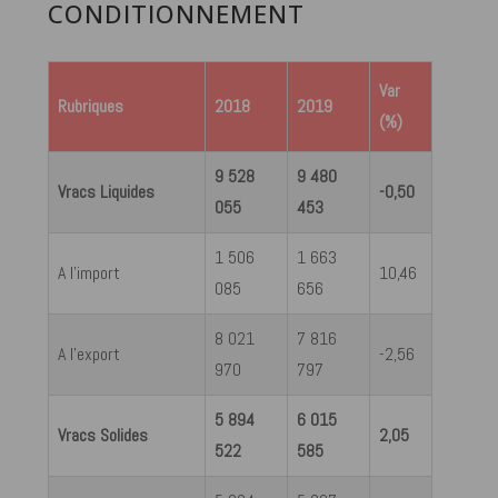
CONDITIONNEMENT
Var
Rubriques
2018
2019
(%)
9 528
9 480
Vracs Liquides
-0,50
055
453
1 506
1 663
A l’import
10,46
085
656
8 021
7 816
A l’export
-2,56
970
797
5 894
6 015
Vracs Solides
2,05
522
585