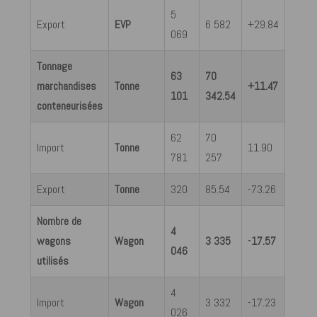
5
Export
EVP
6 582
+29.84
069
Tonnage
63
70
marchandises
Tonne
+11.47
101
342.54
conteneurisées
62
70
Import
Tonne
11.90
781
257
Export
Tonne
320
85.54
-73.26
Nombre de
4
wagons
Wagon
3 335
-17.57
046
utilisés
4
Import
Wagon
3 332
-17.23
026