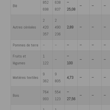
852
638
–
Blé
–
–
–
698
837
25,08
2
2
Autres céréales
420
490
2,89
–
–
–
357
236
Pommes de terre
–
–
–
–
–
–
Fruits et
1
–
–
–
–
–
légumes
122
100
9
9
Matières textiles
4,73
–
–
–
362
805
764
554
–
Bois
–
–
–
993
123
27,56
1
1