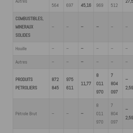
Autres
27,
564
697
45,16
969
512
COMBUSTIBLES,
MINERAUX
–
–
–
–
–
–
SOLIDES
Houille
–
–
–
–
–
–
Autres
–
–
–
–
–
–
8
7
PRODUITS
872
975
–
11,77
011
804
PETROLIERS
845
611
2,5
970
097
8
7
–
Pétrole Brut
–
–
–
011
804
2,5
970
097