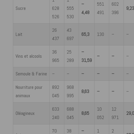
–
551
602
Sucre
628
555
9,2
4,48
491
396
526
530
26
43
Lait
65,3
130
–
–
437
697
36
25
–
Vins et alcools
–
–
–
965
289
31,59
Semoule & Farine
–
–
–
–
–
–
Nourriture pour
892
968
8,63
–
–
–
animaux
045
995
633
688
10
12
Oléagineux
8,65
29,
240
045
052
971
70
38
–
1
2