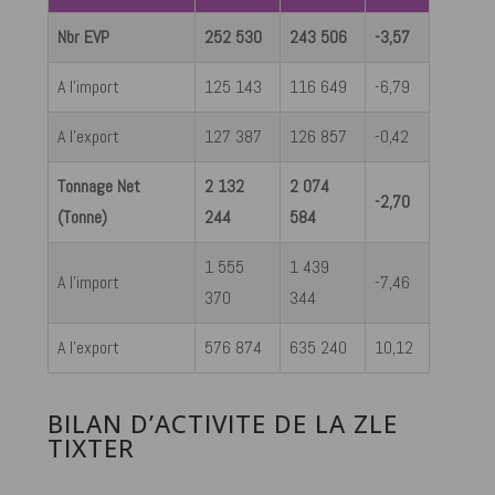
Nbr EVP
252 530
243 506
-3,57
A l’import
125 143
116 649
-6,79
A l’export
127 387
126 857
-0,42
Tonnage Net
2 132
2 074
-2,70
(Tonne)
244
584
1 555
1 439
A l’import
-7,46
370
344
A l’export
576 874
635 240
10,12
BILAN D’ACTIVITE DE LA ZLE
TIXTER