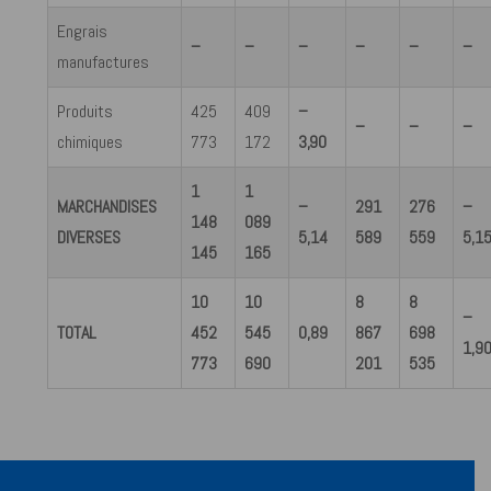
Engrais
–
–
–
–
–
–
manufactures
Produits
425
409
–
–
–
–
chimiques
773
172
3,90
1
1
MARCHANDISES
–
291
276
–
148
089
DIVERSES
5,14
589
559
5,1
145
165
10
10
8
8
–
TOTAL
452
545
0,89
867
698
1,9
773
690
201
535