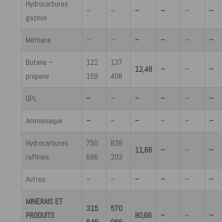
Hydrocarbures
–
–
–
–
–
–
gazeux
Méthane
–
–
–
–
–
–
Butane –
122
137
12,48
–
–
–
propane
159
408
GPL
–
–
–
–
–
–
Ammoniaque
–
–
–
–
–
–
Hydrocarbures
750
838
11,66
–
–
–
raffinés
686
203
Autres
–
–
–
–
–
–
MINERAIS ET
315
570
PRODUITS
80,66
–
–
–