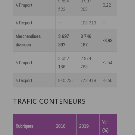
5 894
5 907
A l’import
0,22
522
266
A l’export
–
108 319
–
Marchandises
3 897
3 748
-3,83
diverses
397
187
3 052
2 974
A l’import
-2,54
166
768
A l’export
845 231
773 419
-8,50
TRAFIC CONTENEURS
Var
Rubriques
2018
2019
(%)