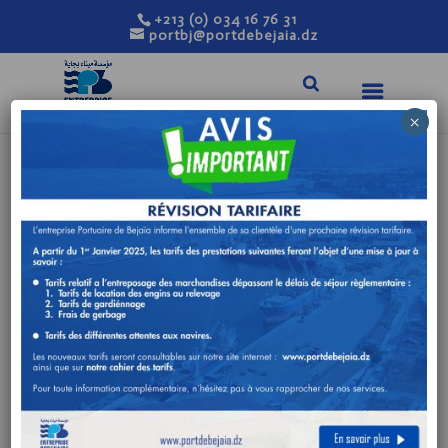
+213 (0) 034 16 76 31
portbj@portdebejaia.dz
×
LA 10 ÈME ÉDITION
DU SALON
INTERNATIONAL DU
TOURISME, DES
VOYAGES, DES
TRANSPORTS
« SIAHA »