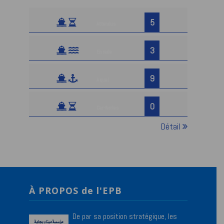
5
Attendus
3
En rade
9
A quai
0
Car-ferries
Détail
À PROPOS de l'EPB
De par sa position stratégique, les