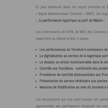
Et pour demeurer dans cet esprit d’écoute et d’é
« Bejaia Mediterranean Terminal » (BMT), ont org
«
La performance logistique au port de Béjaïa
».
Les intervenants de l’EPB, de BMT, des Service
rapportant au thème arrêté, à savoir :
Les p
erformances
du Terminal à conteneurs d
La digitalisation au service de la logistique por
La douane, un acteur incontournable dans la chain
Contrôle aux frontières : conformité des produi
Procédures de contrôle phytosanitaire aux front
Présentation du service vétérinaire aux postes 
Mesures de fluidification au sein du terminal à
Les discussions qui s’en sont suivies ont permis
opportunités aux participants d’exposer les cont