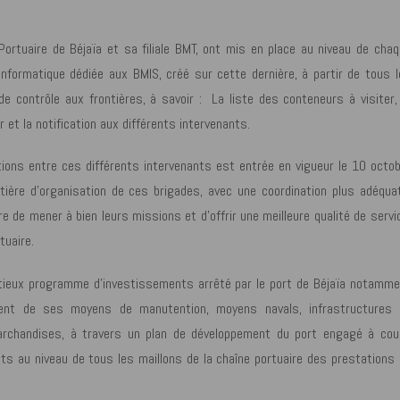
 Portuaire de Béjaïa et sa filiale BMT, ont mis en place au niveau de cha
 informatique dédiée aux BMIS, créé sur cette dernière, à partir de tous 
 contrôle aux frontières, à savoir : La liste des conteneurs à visiter,
et la notification aux différents intervenants.
ons entre ces différents intervenants est entrée en vigueur le 10 octob
ière d’organisation de ces brigades, avec une coordination plus adéquat
de mener à bien leurs missions et d’offrir une meilleure qualité de servi
tuaire.
itieux programme d’investissements arrêté par le port de Béjaïa notamme
ent de ses moyens de manutention, moyens navals, infrastructures 
archandises, à travers un plan de développement du port engagé à cour
s au niveau de tous les maillons de la chaîne portuaire des prestations