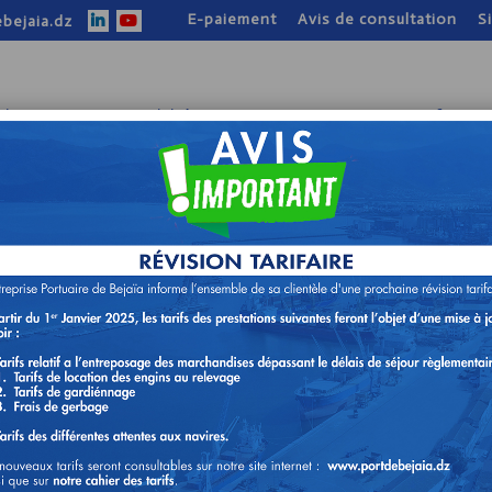
E-paiement
Avis de consultation
S
bejaia.dz
tion
Nos activités
Nos atouts
Infos pr
TION SUR LE THÈME : « LA
STIQUE AU PORT DE BÉJAÏA