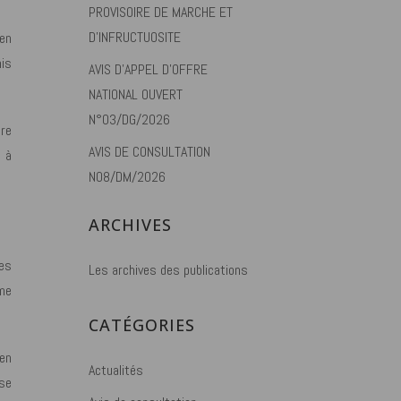
PROVISOIRE DE MARCHE ET
D’INFRUCTUOSITE
 en
mis
AVIS D’APPEL D’OFFRE
NATIONAL OUVERT
N°03/DG/2026
gre
AVIS DE CONSULTATION
é à
N08/DM/2026
ARCHIVES
es
Les archives des publications
me
CATÉGORIES
 en
Actualités
ise