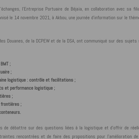
changes, l’Entreprise Portuaire de Béjaïa, en collaboration avec sa fili
anisé le 14 novembre 2021, à Akbou, une journée d’information sur le thèm
s des Douanes, de la DCPEW et de la DSA, ont communiqué sur des sujets 
e BMT
;
tuaire
;
e logistique : contrôle et facilitations ;
ts et performance logistique ;
ières ;
frontières ;
 conteneurs.
 de débattre sur des questions liées à la logistique et d’offrir de réel
raintes rencontrées et de faire des propositions pour l’amélioration de