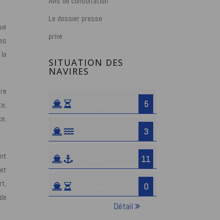
Avis de consultation
Le dossier presse
que
prive
les
 la
SITUATION DES
NAVIRES
re
5
e,
Attendus
ce,
3
En rade
nt
11
A quai
et
t,
0
Car-ferries
 de
Détail