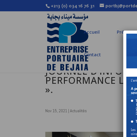
+213 (0) 034 16 76 31
portbj@portde
Accueil
Présenta
Contact
JOURNÉE D’INFORMA
PERFORMANCE LOGI
».
Nov 15, 2021
|
Actualités