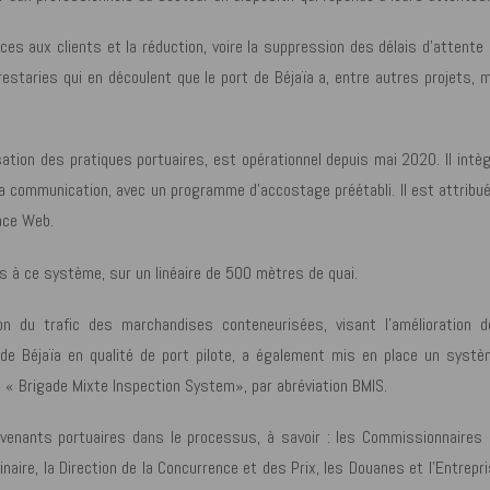
ces aux clients et la réduction, voire la suppression des délais d’attente
estaries qui en découlent que le port de Béjaïa a, entre autres projets, 
sation des pratiques portuaires, est opérationnel depuis mai 2020. Il intè
 la communication, avec un programme d’accostage préétabli. Il est attribu
ace Web.
s à ce système, sur un linéaire de 500 mètres de quai.
ion du trafic des marchandises conteneurisées, visant l’amélioration d
 de Béjaïa en qualité de port pilote, a également mis en place un systè
 « Brigade Mixte Inspection System», par abréviation BMIS.
ervenants portuaires dans le processus, à savoir : les Commissionnaires
inaire, la Direction de la Concurrence et des Prix, les Douanes et l’Entrepr