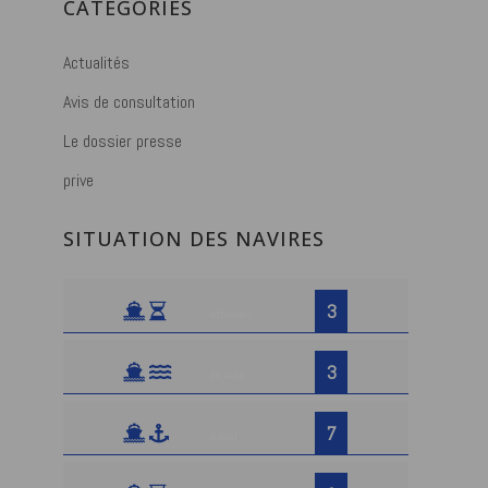
CATÉGORIES
Actualités
Avis de consultation
Le dossier presse
prive
SITUATION DES NAVIRES
3
Attendus
3
En rade
7
A quai