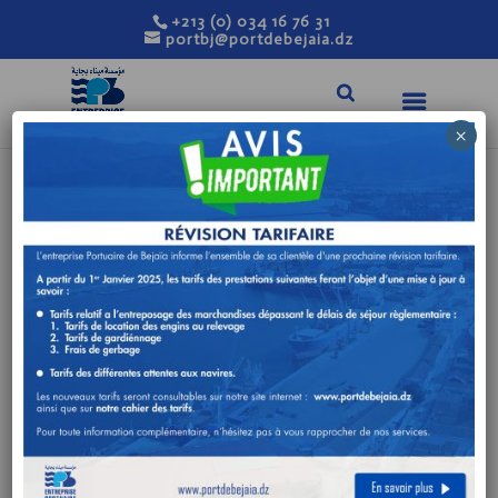
+213 (0) 034 16 76 31
portbj@portdebejaia.dz
×
AVIS
D’INFRUCTUOSITE
DE LA PROCÉDURE
DE PASSATION DE
MARCHES
Fév 25, 2025
|
Avis de consultation