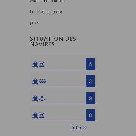
Avis de consultation
Le dossier presse
prive
SITUATION DES
NAVIRES
5
Attendus
3
En rade
9
A quai
0
Car-ferries
Détail