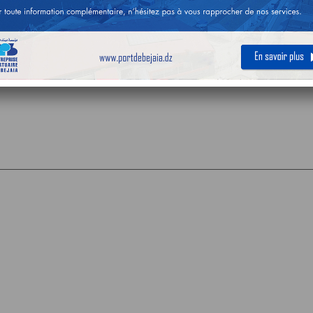
ensemble des soumissionnaires intéressés par l’avis de consultati
d’un (01) aspirateur de déchets urbains autotracté » que la date limite
 Mai 2024, est prorogée au 23 Mai 2024 à 13h30.