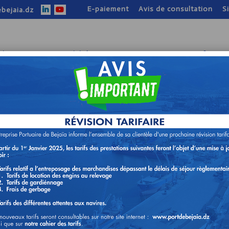
E-paiement
Avis de consultation
S
bejaia.dz
tion
Nos activités
Nos atouts
Infos pr
ON DE DELAI RELATIF A L’AVI
ON N°22/DA/2024
) ASPIRATEUR DE DECHETS
.