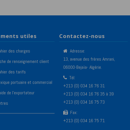
ments utiles
Contactez-nous
ahier des charges
Adresse:
13, avenue des frères Amrani,
iche de renseignement client
06000-Bejaïa- Algérie.
hier des tarifs
Tél:
exique portuaire et commercial
+213 (0) 034 16 76 31
ide de l’exportateur
+213 (0) 034 16 76 35 à 39
+213 (0) 034 16 75 73
utres
Fax:
+213 (0) 034 16 75 71