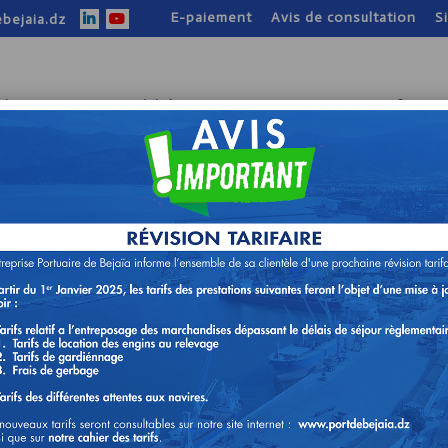
E-paiement
Avis de consultation
S
bejaia.dz
tion
Nos activités
Nos atouts
Infos pr
ON DE DELAI RELATIF A L’AVI
ON N° 26/DA/2023
TION ET MISE EN SERVICE D’UN
IN AVEC REDUCTEUR, APH, HELICE