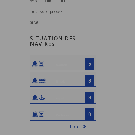
Avis de consultation
Le dossier presse
prive
SITUATION DES
NAVIRES
5
Attendus
3
En rade
9
A quai
0
Car-ferries
Détail