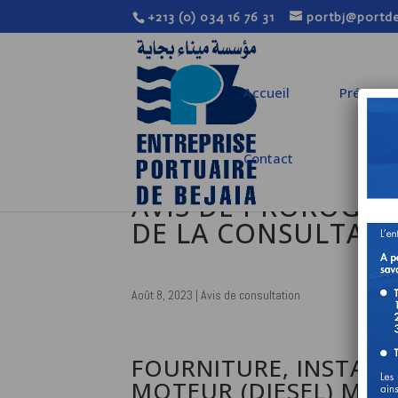
+213 (0) 034 16 76 31
portbj@portde
Accueil
Présenta
Contact
AVIS DE PROROGATI
DE LA CONSULTATI
Août 8, 2023
|
Avis de consultation
FOURNITURE, INSTALLA
MOTEUR (DIESEL) MAR