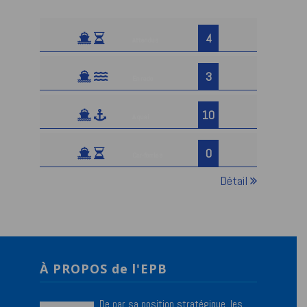
4
Attendus
3
En rade
10
A quai
0
Car-ferries
Détail
À PROPOS de l'EPB
De par sa position stratégique, les