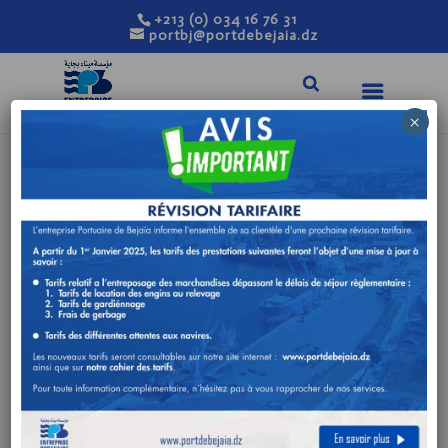
+213 (0) 034 16 76 31
portbj@portdebejaia.dz
×
AVIS DE
PROROGATION DE
DELAI RELATIF A
L’AVIS DE
CONSULTATION
N°31/DA/2021
Nov 11, 2021
|
Avis de consultation