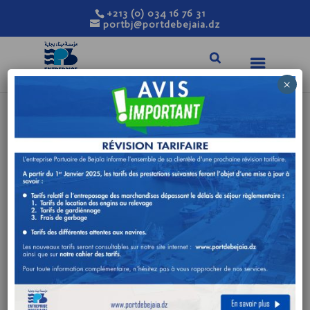
+213 (0) 034 16 76 31
portbj@portdebejaia.dz
×
AVIS DE
PROROGATION DE
DELAI RELATIF A
L’AVIS DE
CONSULTATION
N°18/DA/2023
Mai 4, 2023
|
Avis de consultation