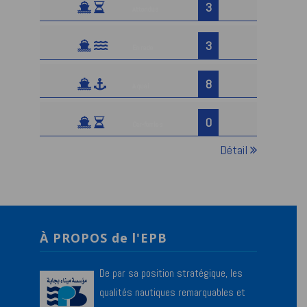
3
Attendus
3
En rade
8
A quai
0
Car-ferries
Détail
À PROPOS de l'EPB
De par sa position stratégique, les
qualités nautiques remarquables et