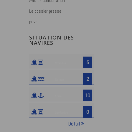
Avis de consultation
Le dossier presse
prive
SITUATION DES
NAVIRES
5
Attendus
2
En rade
10
A quai
0
Car-ferries
Détail