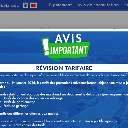
E-paiement
Avis de consultation
S
bejaia.dz
tion
Nos activités
Nos atouts
Infos pr
TION N°41/DA/2023
POUR LA REHABILITATIDN DU
T DE BEJAIA.