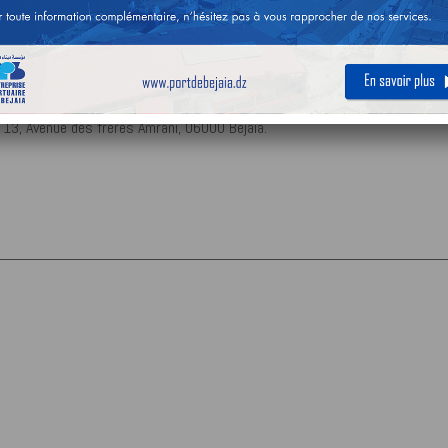
de consultation pour la sélection d’un Bureau d’études spécialisée dans
t étude pour la réhabilitation du nouveau quai du port de Bejaia.
avis, peuvent retirer le cahier des charges auprès de l’Entreprise Portua
 13, Avenue des frères Amrani, 06000 Bejaia.