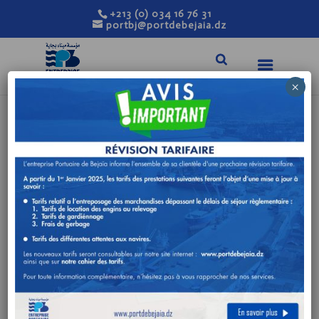
+213 (0) 034 16 76 31
portbj@portdebejaia.dz
×
AVIS DE
CONSULTATION
N°13/DA/2023
Mar 13, 2023
|
Avis de consultation
FOURNITURE ELECTRIQUE