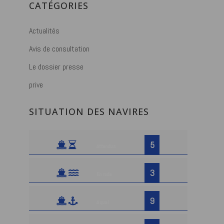
CATÉGORIES
Actualités
Avis de consultation
Le dossier presse
prive
SITUATION DES NAVIRES
5
Attendus
3
En rade
9
A quai