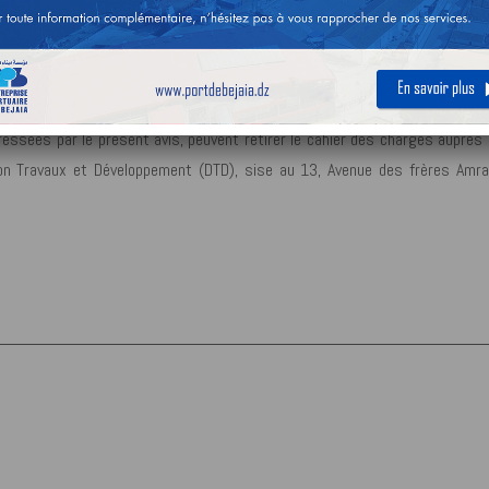
consultation pour la sélection d’un partenaire cocontractant en mesure de 
’une durée d’une année renouvelable une (01) année par tacite reconducti
ntreprise portuaire de Bejaia.
essées par le présent avis, peuvent retirer le cahier des charges auprès
tion Travaux et Développement (DTD), sise au 13, Avenue des frères Amra