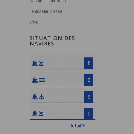
Avis de consultation
Le dossier presse
prive
SITUATION DES
NAVIRES
5
Attendus
3
En rade
9
A quai
0
Car-ferries
Détail