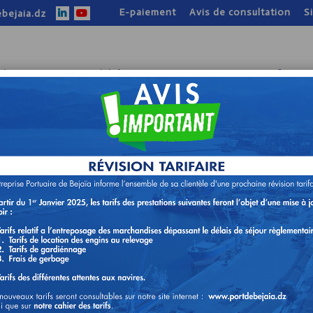
E-paiement
Avis de consultation
S
bejaia.dz
tion
Nos activités
Nos atouts
Infos pr
TION N°11/DTD/2025
AILLERIE POUR LE COMPTE DE
RE DE BEJAIA.