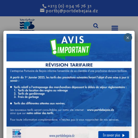
+213 (0) 034 16 76 31
portbj@portdebejaia.dz
×
AVIS DE
CONSULTATION
N°09/DA/2024
Fév 25, 2024
|
Avis de consultation
FOURNITURE, INSTALLATION ET
MISE EN SERVICE D’UN (01) GROUPE