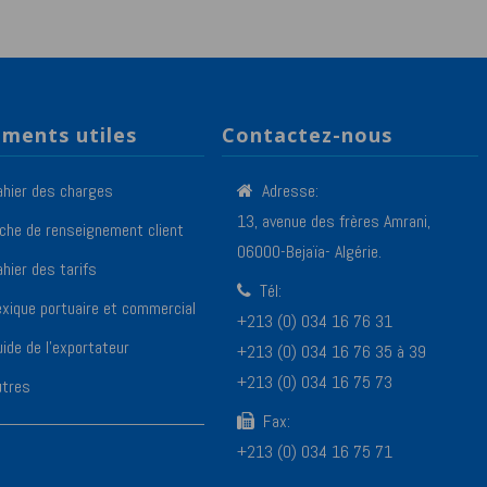
ments utiles
Contactez-nous
ahier des charges
Adresse:
13, avenue des frères Amrani,
iche de renseignement client
06000-Bejaïa- Algérie.
hier des tarifs
Tél:
exique portuaire et commercial
+213 (0) 034 16 76 31
ide de l’exportateur
+213 (0) 034 16 76 35 à 39
+213 (0) 034 16 75 73
utres
Fax:
+213 (0) 034 16 75 71