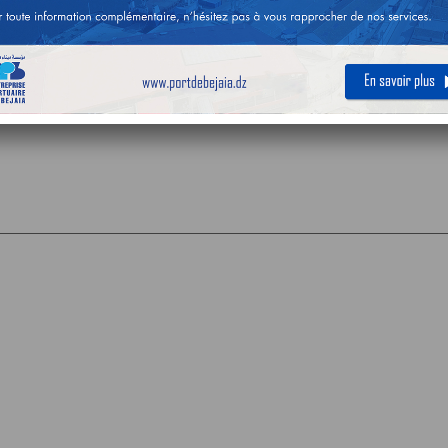
 la chaussure de sécurité et de ville pour son personnel.
 peuvent retirer le cahier des charges auprès de l’Entreprise Portuaire
 sise au 13, Avenue des frères Amrani, 06000 Bejaia.