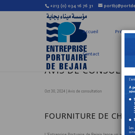
+213 (0) 034 16 76 31
portbj@portde
Accueil
Présenta
Contact
AVIS DE CONSULTA
Oct 30, 2024
|
Avis de consultation
FOURNITURE DE CHAUS
L’Entreprise Portuaire de Bejaia lance un avis de