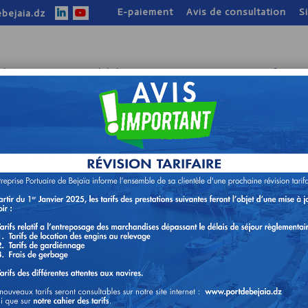
E-paiement
Avis de consultation
S
bejaia.dz
tion
Nos activités
Nos atouts
Infos pr
TION N°05/DRH/2024
SURE DE SÉCURITÉ ET DE VILLE.
 consultation, dans le cadre d’un contrat a commandes, pour la sélection d