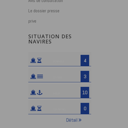
Avis de consultation
Le dossier presse
prive
SITUATION DES
NAVIRES
4
Attendus
3
En rade
10
A quai
0
Car-ferries
Détail