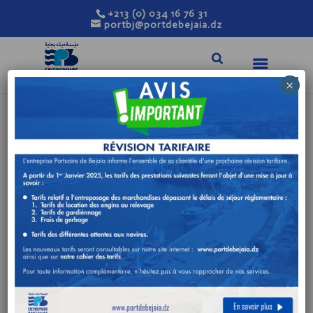
+213 (0) 034 16 76 31
portbj@portdebejaia.dz
×
AVIS DE
CONSULTATION
N°04/DTD/2026
Mar 19, 2026
|
Avis de consultation
FOURNITURE ET POSE DES
BARRIERES LEVANTES AU NIVEAU