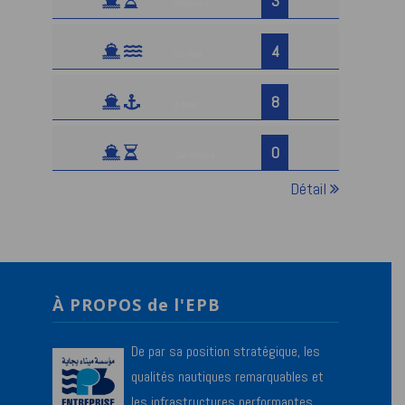
3
Attendus
4
En rade
8
A quai
0
Car-ferries
Détail
À PROPOS de l'EPB
De par sa position stratégique, les
qualités nautiques remarquables et
les infrastructures performantes