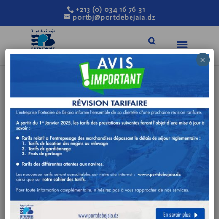
+213 (0) 034 16 76 31
portbj@portdebejaia.dz
×
AVIS DE
CONSULTATION
N°02/DTD/2026
Fév 8, 2026
|
Avis de consultation
FOURNITURE ELECTRIQUE POUR LE
COMPTE DE L’ENTREPRISE