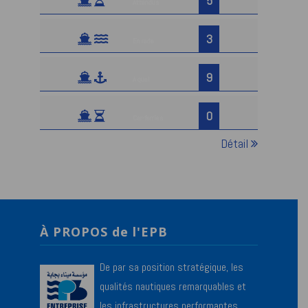
5
Attendus
3
En rade
9
A quai
0
Car-ferries
Détail
À PROPOS de l'EPB
De par sa position stratégique, les
qualités nautiques remarquables et
les infrastructures performantes