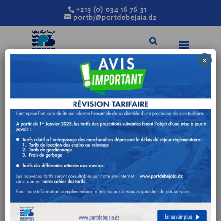
+213 (0) 034 16 76 31
portbj@portdebejaia.dz
×
AVIS DE
CONSULTATION
N°01/DTD/2025
Juin 1, 2025
|
Avis de consultation
REALISATION D’UN RESEAU
ELECTRIQUE POUR LE SYSTEME DE