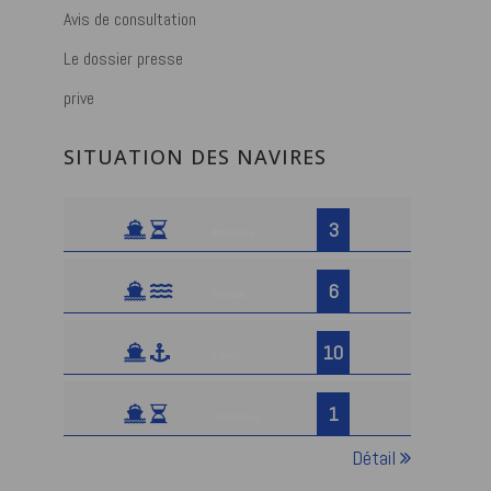
Avis de consultation
Le dossier presse
prive
SITUATION DES NAVIRES
3
Attendus
6
En rade
10
A quai
1
Car-ferries
Détail