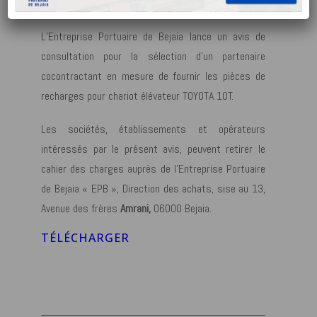
ÉLÉVATEUR
TOYOTA 10T.
L’Entreprise Portuaire de Bejaia lance un avis de
consultation pour la sélection d’un partenaire
cocontractant en mesure de fournir les pièces de
recharges pour chariot élévateur TOYOTA 10T.
Les sociétés, établissements et opérateurs
intéressés par le présent avis, peuvent retirer le
cahier des charges auprès de l’Entreprise Portuaire
de Bejaia « EPB », Direction des achats, sise au 13,
Avenue des frères
Amrani,
06000 Bejaia.
TÉLÉCHARGER