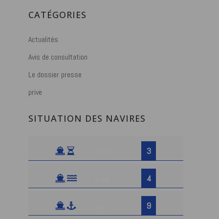
CATÉGORIES
Actualités
Avis de consultation
Le dossier presse
prive
SITUATION DES NAVIRES
3
Attendus
4
En rade
9
A quai