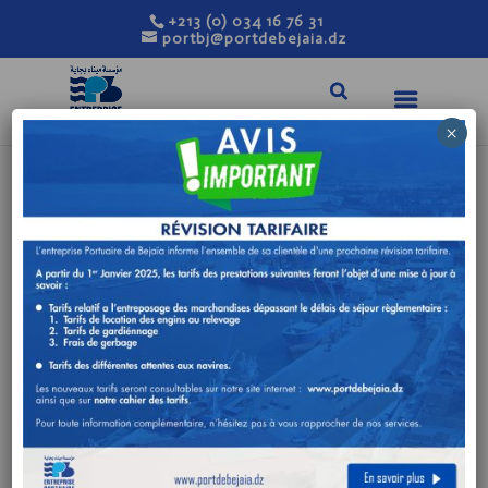
+213 (0) 034 16 76 31
portbj@portdebejaia.dz
×
AVIS DE
CONSULTATION N°
31/DA/2023
Août 30, 2023
|
Avis de consultation
FOURNITURE
DE PIÈCES DE
RECHANGES POUR CHARIOT