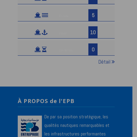
5
En rade
10
A quai
0
Car-ferries
Détail
À PROPOS de l'EPB
De par sa position stratégique, les
qualités nautiques remarquables et
les infrastructures performantes