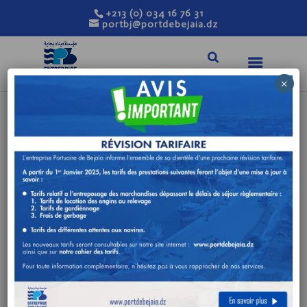
+213 (0) 034 16 76 31
portbj@portdebejaia.dz
×
AVIS DE
CONSULTATION N°
21/DA/2022
Juil 17, 2022
|
Avis de consultation
FOURNITURE DE CAMERAS