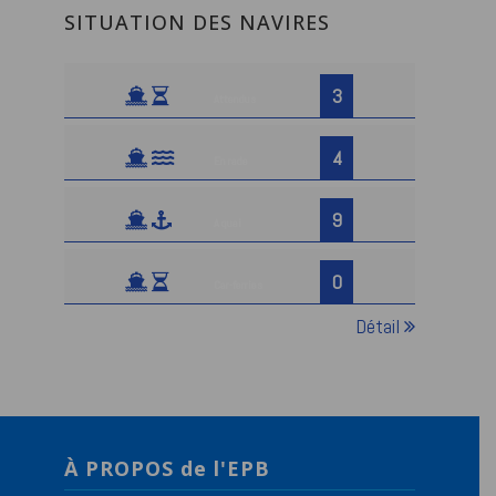
SITUATION DES NAVIRES
3
Attendus
4
En rade
9
A quai
0
Car-ferries
Détail
À PROPOS de l'EPB