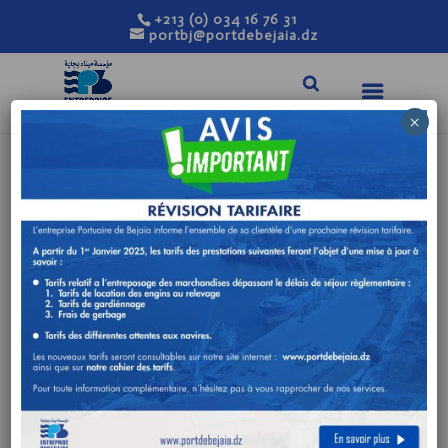
+213 (0) 034 16 76 31
portbj@portdebejaia.dz
×
AVIS DE
CONSULTATION N°
11/DA/2024
Mar 17, 2024
|
Avis de consultation
REALISATION D’UNE CLOTURE EN
FER FORGE AU NIVEAU DU POSTE 08