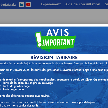
E-paiement
Avis de consultation
S
bejaia.dz
tion
Nos activités
Nos atouts
Infos pr
TION N° 02/DA/2024
ES DE RECHANGES POUR
 N° 130-131 DE MARQUE TOYOTA