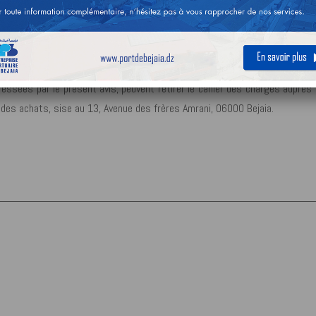
e consultation pour la sélection d’un partenaire cocontractant en mesure
vateur n° 130-131 de marque TOYOTA 10T.
essées par le présent avis, peuvent retirer le cahier des charges auprès
n des achats, sise au 13, Avenue des frères Amrani, 06000 Bejaia.