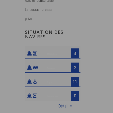
Avis de consultation
Le dossier presse
prive
SITUATION DES
NAVIRES
4
Attendus
2
En rade
11
A quai
0
Car-ferries
Détail