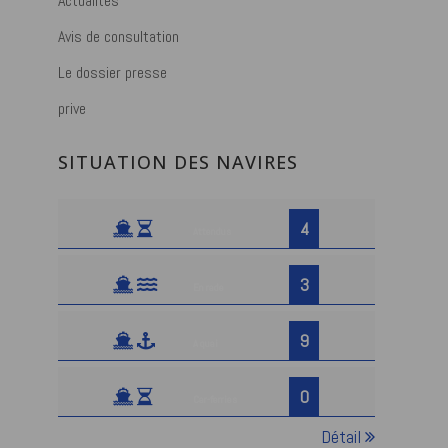
Actualités
Avis de consultation
Le dossier presse
prive
SITUATION DES NAVIRES
4
Attendus
3
En rade
9
A quai
0
Car-ferries
Détail