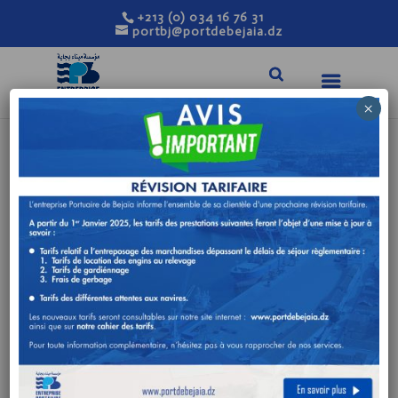
+213 (0) 034 16 76 31
portbj@portdebejaia.dz
×
AVIS D’APPEL
D’OFFRES NATIONAL
OUVERT AVEC
EXIGENCE DE
CAPACITÉS
MINIMALES
N°10/DG/2024