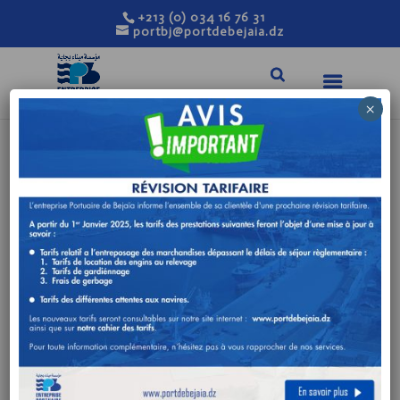
+213 (0) 034 16 76 31
portbj@portdebejaia.dz
×
AVIS D’APPEL
D’OFFRE NATIONAL
OUVERT N°
06/DG/2023
Déc 12, 2023
|
Avis de consultation