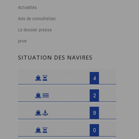
Actualités
Avis de consultation
Le dossier presse
prive
SITUATION DES NAVIRES
4
Attendus
2
En rade
9
A quai
0
Car-ferries