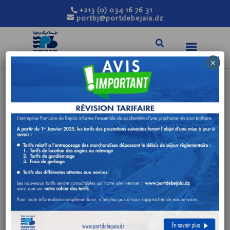
+213 (0) 034 16 76 31
portbj@portdebejaia.dz
×
AVIS D’ANNULATION
DE L’ATTRIBUTION
PROVISOIRE DE
MARCHE ET
D’INFRUCTUOSITE
Fév 8, 2026
|
Avis de consultation