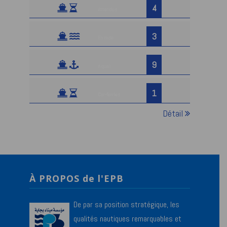
4
Attendus
3
En rade
9
A quai
1
Car-ferries
Détail
À PROPOS de l'EPB
De par sa position stratégique, les
qualités nautiques remarquables et