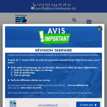
+213 (0) 034 16 76 31
portbj@portdebejaia.dz
×
3ÈME AVIS DE
CONSULTATION N°
17/DA/2022
Mai 31, 2022
|
Avis de consultation
PRESTATION DE