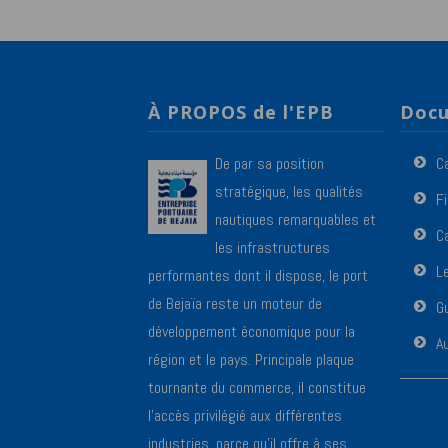
À PROPOS de l'EPB
Docu
De par sa position
C
stratégique, les qualités
F
nautiques remarquables et
Ca
les infrastructures
L
performantes dont il dispose, le port
de Bejaïa reste un moteur de
Gu
développement économique pour la
A
région et le pays. Principale plaque
tournante du commerce, il constitue
l’accès privilégié aux différentes
industries, parce qu’il offre à ses