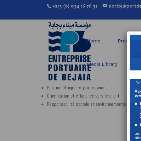
+213 (0) 034 16 76 31
portbj@portde
Home
Presentat
Media Library
C
Valorisation et engagement des potentiels.
Gestion éthique et professionnelle.
Orienrtation et efficience vers le client.
Responsabilité sociale et environnementale (RSE)