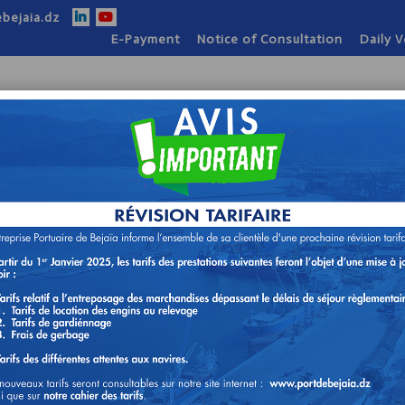
bejaia.dz
E-Payment
Notice of Consultation
Daily 
ion
Our Activities
Our Strengths
Practi
ontact
.