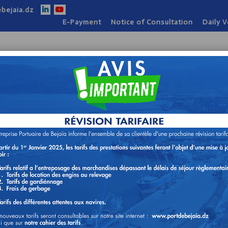
bejaia.dz
E-Payment
Notice of Consultation
Daily 
ion
Our Activities
Our Strengths
Practi
ontact
ACEMENT DES NAVIRES