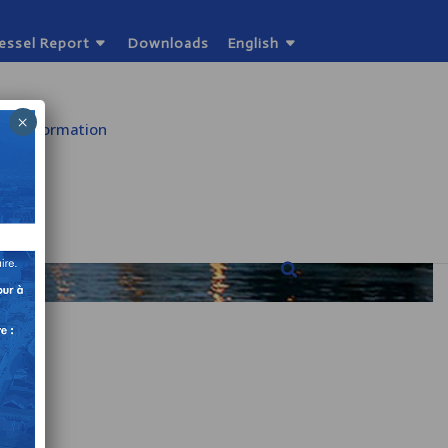
Vessel Report
Downloads
English
×
cal Information