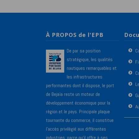
À PROPOS de l'EPB
Docu
De par sa position
C
stratégique, les qualités
F
nautiques remarquables et
Ca
les infrastructures
L
performantes dont il dispose, le port
de Bejaïa reste un moteur de
Gu
développement économique pour la
A
région et le pays. Principale plaque
tournante du commerce, il constitue
l’accès privilégié aux différentes
industries, parce qu’il offre à ses