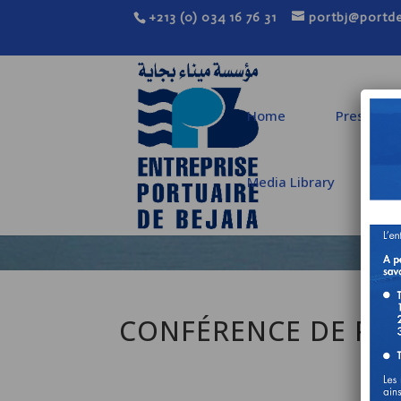
+213 (0) 034 16 76 31
portbj@portde
Home
Presentat
Media Library
C
CONFÉRENCE DE PL