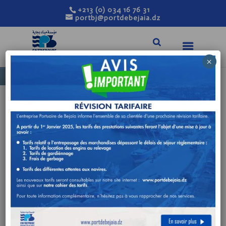
+213 (0) 034 16 76 31
portbj@portdebejaia.dz
×
CAPITAL HUMAIN
LA VISION R.H