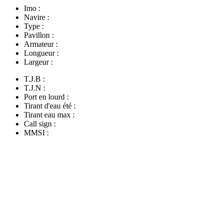
Imo :
Navire :
Type :
Pavillon :
Armateur :
Longueur :
Largeur :
T.J.B :
T.J.N :
Port en lourd :
Tirant d'eau été :
Tirant eau max :
Call sign :
MMSI :